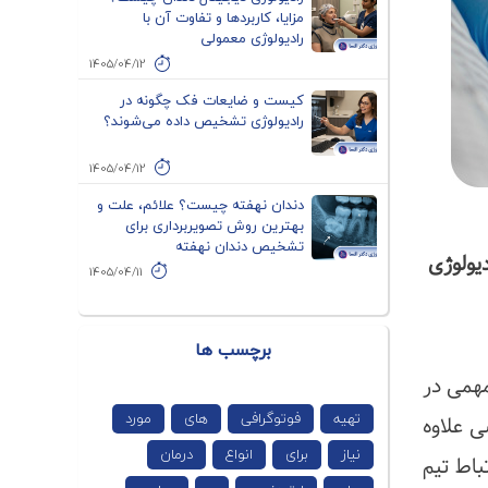
مزایا، کاربردها و تفاوت آن با
رادیولوژی معمولی
1405/04/12
کیست و ضایعات فک چگونه در
رادیولوژی تشخیص داده می‌شوند؟
1405/04/12
دندان نهفته چیست؟ علائم، علت و
بهترین روش تصویربرداری برای
تشخیص دندان نهفته
دیولوژی
1405/04/11
برچسب ها
مهمی در
تهیه
فوتوگرافی
های
مورد
ی علاوه
نیاز
برای
انواع
درمان
باط تیم