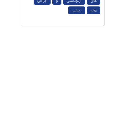
های
ارتودنسی
و
جراحی
های
زیبایی