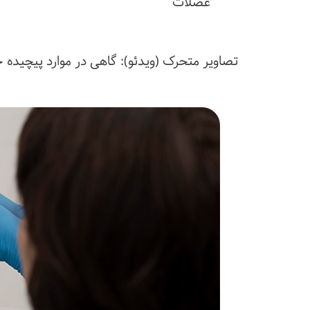
عضلات
تصاویر متحرک (ویدئو): گاهی در موارد پیچید