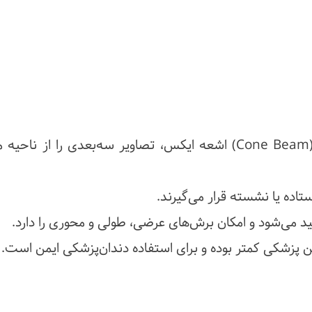
دستگاه CBCT با تابش مخروطی شکل (Cone Beam) اشعه ایکس، تصاویر سه‌بعدی را از ناحی
اده یا نشسته قرار می‌گیرند.