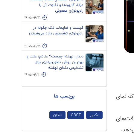
مزایا، کاربردها و تفاوت آن با
رادیولوژی معمولی
1405/04/12
کیست و ضایعات فک چگونه در
رادیولوژی تشخیص داده می‌شوند؟
1405/04/12
دندان نهفته چیست؟ علائم، علت و
بهترین روش تصویربرداری برای
تشخیص دندان نهفته
1405/04/11
برچسب ها
 است که نمای
عکس
CBCT
دندان
افت‌های
‌دهد.